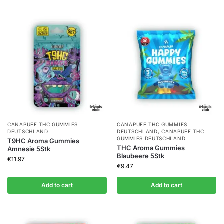
CANAPUFF THC GUMMIES​
CANAPUFF THC GUMMIES​
DEUTSCHLAND
DEUTSCHLAND
,
CANAPUFF THC
GUMMIES​ DEUTSCHLAND
T9HC Aroma Gummies
THC Aroma Gummies
Amnesie 5Stk
Blaubeere 5Stk
€
11.97
€
9.47
Add to cart
Add to cart