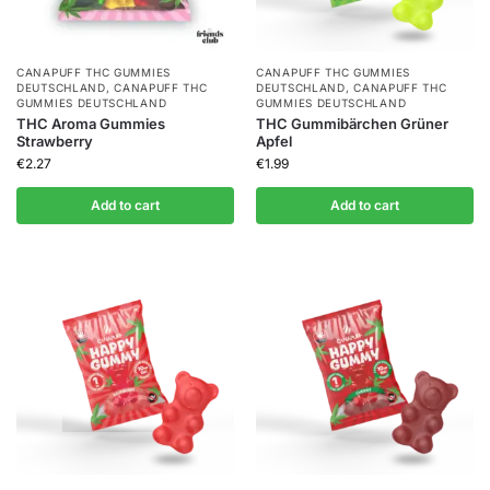
CANAPUFF THC GUMMIES​
CANAPUFF THC GUMMIES​
DEUTSCHLAND
,
CANAPUFF THC
DEUTSCHLAND
,
CANAPUFF THC
GUMMIES​ DEUTSCHLAND
GUMMIES​ DEUTSCHLAND
THC Aroma Gummies
THC Gummibärchen Grüner
Strawberry
Apfel
€
2.27
€
1.99
Add to cart
Add to cart