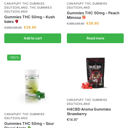
CANAPUFF THC GUMMIES​
CANAPUFF THC GUMMIES​
DEUTSCHLAND
,
THC GUMMIES
DEUTSCHLAND
DEUTSCHLAND
Gummies THC 50mg – Peach
Gummies THC 50mg – Kush
Mimosa
baies
€
39.90
€
399,039.90
€
39.90
€
399,039.90
Add to cart
Read more
-100%
CANAPUFF THC GUMMIES​
DEUTSCHLAND
H4CBD Aroma Gummies
Strawberry
CANAPUFF THC GUMMIES​
DEUTSCHLAND
€
14.97
Gummies THC 50mg – Sour