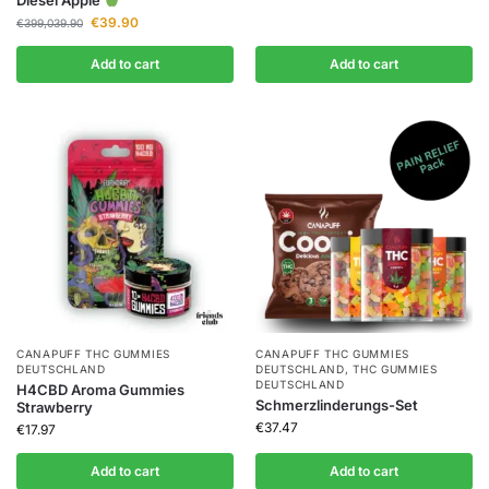
Diesel Apple
€
39.90
€
399,039.90
Add to cart
Add to cart
CANAPUFF THC GUMMIES​
CANAPUFF THC GUMMIES​
DEUTSCHLAND
DEUTSCHLAND
,
THC GUMMIES
DEUTSCHLAND
H4CBD Aroma Gummies
Schmerzlinderungs-Set
Strawberry
€
37.47
€
17.97
Add to cart
Add to cart