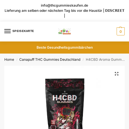
info@thcgummieskaufen.de
Lieferung am selben oder nächsten Tag bis vor die Haustür | 𝗗𝗜𝗦𝗖𝗥𝗘𝗘𝗧
|
SPEISEKARTE
0
Beste Gesundheitsgummibärchen
Home
Canapuff THC Gummies​ Deutschland
H4CBD Aroma Gummies Strawberry
/
/