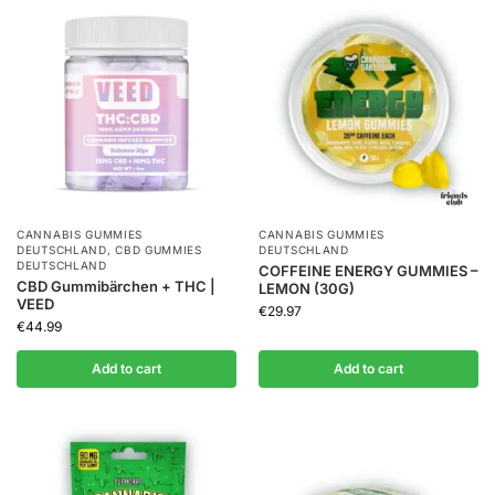
CANNABIS GUMMIES
CANNABIS GUMMIES
DEUTSCHLAND
,
CBD GUMMIES
DEUTSCHLAND
DEUTSCHLAND
COFFEINE ENERGY GUMMIES –
CBD Gummibärchen + THC |
LEMON (30G)
VEED
€
29.97
€
44.99
Add to cart
Add to cart