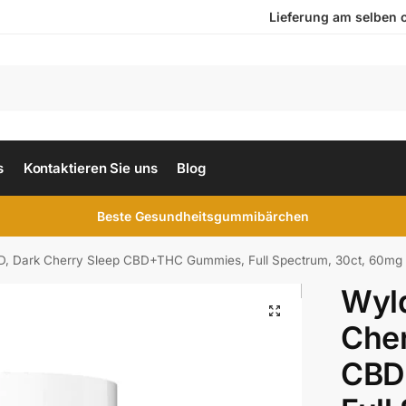
Lieferung am selben ode
s
Kontaktieren Sie uns
Blog
Beste Gesundheitsgummibärchen
D, Dark Cherry Sleep CBD+THC Gummies, Full Spectrum, 30ct, 60
Wyl
Cher
CBD