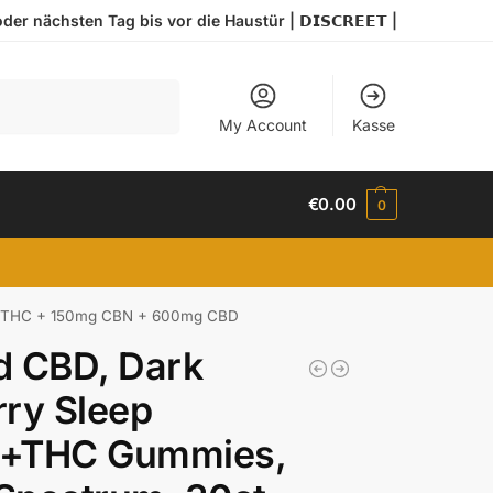
r nächsten Tag bis vor die Haustür | 𝗗𝗜𝗦𝗖𝗥𝗘𝗘𝗧 |
Search
My Account
Kasse
€
0.00
0
mg THC + 150mg CBN + 600mg CBD
d CBD, Dark
ry Sleep
+THC Gummies,