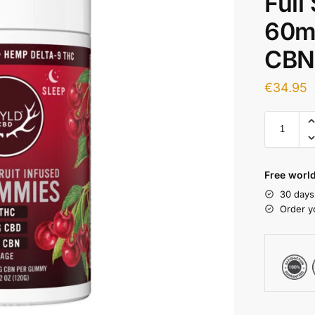
Full
60m
CBN
€
34.95
Free world
30 days
Order y