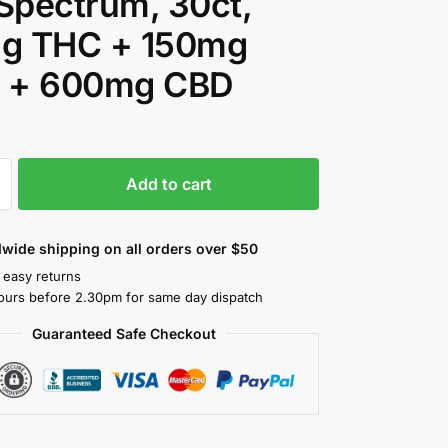
 Spectrum, 30ct,
g THC + 150mg
 + 600mg CBD
Add to cart
wide shipping on all orders over $50
 easy returns
ours before 2.30pm for same day dispatch
Guaranteed Safe Checkout