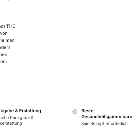
nd) THC
 von
wie man
onders
nnen,
esem
kgabe & Erstattung
Beste
Gesundheitsgummibär
fache Rückgabe &
kerstattung
Kein Rezept erforderlich