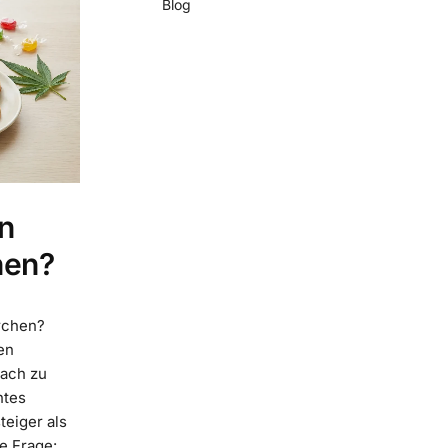
Blog
n
hen?
rchen?
en
fach zu
htes
eiger als
e Frage: