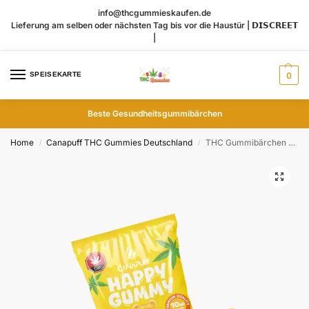
info@thcgummieskaufen.de
Lieferung am selben oder nächsten Tag bis vor die Haustür | 𝗗𝗜𝗦𝗖𝗥𝗘𝗘𝗧
|
SPEISEKARTE
0
Beste Gesundheitsgummibärchen
Home
Canapuff THC Gummies​ Deutschland
THC Gummibärchen Mango
/
/