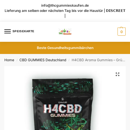
info@thcgummieskaufen.de
Lieferung am selben oder nächsten Tag bis vor die Haustür | 𝗗𝗜𝗦𝗖𝗥𝗘𝗘𝗧
|
SPEISEKARTE
0
Beste Gesundheitsgummibärchen
Home
CBD GUMMIES Deutschland
H4CBD Aroma Gummies – Grüner Apfel 5Stk
/
/