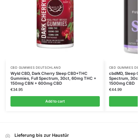
CBD GUMMIES DEUTSCHLAND
CBD GUMMIES D
Wyld CBD, Dark Cherry Sleep CBD+THC
cbdMD, Sleep 
Gummies, Full Spectrum, 30ct, 60mg THC +
Spectrum, 30
150mg CBN + 600mg CBD
1500mg CBD
€
34.95
€
44.99
Add to cart
Lieferung bis zur Haustür