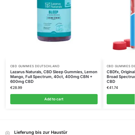
CBD GUMMIES DEUTSCHLAND
CBD GUMMIES D
Lazarus Naturals, CBD Sleep Gummies, Lemon
CBDfx, Origin
Mango, Full Spectrum, 40ct, 400mg CBN +
Broad Spectru
600mg CBD
CBD
€
28.99
€
41.74
Add to cart
Lieferung bis zur Haustür