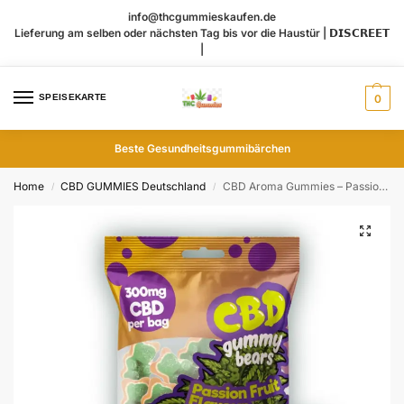
info@thcgummieskaufen.de
Lieferung am selben oder nächsten Tag bis vor die Haustür | 𝗗𝗜𝗦𝗖𝗥𝗘𝗘𝗧
|
SPEISEKARTE
0
Beste Gesundheitsgummibärchen
Home
CBD GUMMIES Deutschland
CBD Aroma Gummies – Passionsfrucht 10 Stück 300mg
/
/