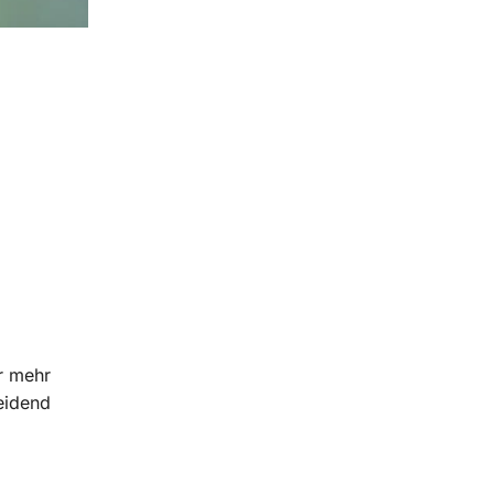
r mehr
eidend