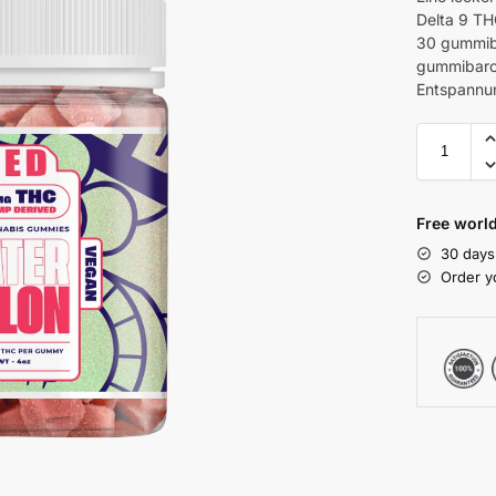
Delta 9 TH
30 gummib
gummibarc
Entspannu
Free world
30 days
Order y