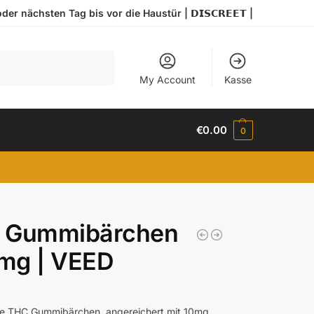
r nächsten Tag bis vor die Haustür | 𝗗𝗜𝗦𝗖𝗥𝗘𝗘𝗧 |
Search
My Account
Kasse
€
0.00
0
 Gummibärchen
mg | VEED
re THC Gummibärchen, angereichert mit 10mg