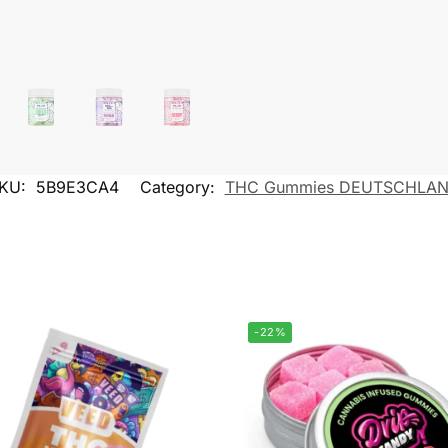
KU:
5B9E3CA4
Category:
THC Gummies DEUTSCHLA
-22%