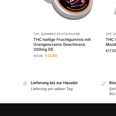
THC GUMMIES DEUTSCHLAND
THC G
THC haltige Fruchtgummis mit
THC 
Orangencreme Geschmack
Mond
300mg DE
€
17.9
€
13.99
€
17.99
Lieferung bis zur Haustür
Rüc
Lieferung am selben Tag
Ein
Rüc