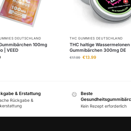
UMMIES DEUTSCHLAND
THC GUMMIES DEUTSCHLAND
Gummibärchen 100mg
THC haltige Wassermelonen
o | VEED
Gummibärchen 300mg DE
9
€
13.99
€
17.99
kgabe & Erstattung
Beste
Gesundheitsgummibär
fache Rückgabe &
kerstattung
Kein Rezept erforderlich