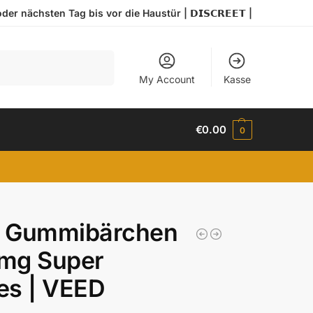
r nächsten Tag bis vor die Haustür | 𝗗𝗜𝗦𝗖𝗥𝗘𝗘𝗧 |
Search
My Account
Kasse
€
0.00
0
 Gummibärchen
mg Super
es | VEED