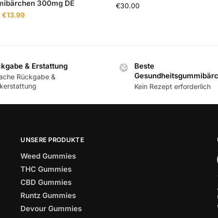
ibärchen 300mg DE
€
30.00
€
13.99
kgabe & Erstattung
Beste
Gesundheitsgummibär
fache Rückgabe &
kerstattung
Kein Rezept erforderlich
UNSERE PRODUKTE
Weed Gummies
THC Gummies
CBD Gummies
Runtz Gummies
Devour Gummies