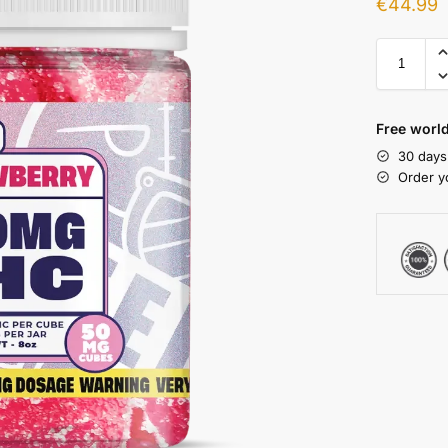
€
44.99
Free world
30 days
Order y